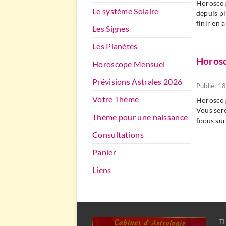
Horoscope
Le système Solaire
depuis pl
finir en 
Les Signes
Les Planètes
Horosc
Horoscope Mensuel
Prévisions Astrales 2026
Publié: 1
Votre Thème
Horoscope
Vous sere
Thème pour une naissance
focus sur
Consultations
Panier
Liens
TH