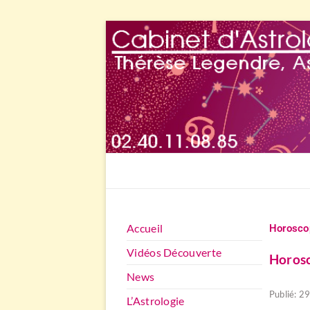
Accueil
Horoscop
Vidéos Découverte
Horos
News
Publié: 29
L’Astrologie