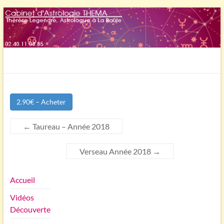
Aller
au
contenu
Astrothema
Thérèse
Legendre,
2.90€ – Acheter
Astrologue
à
←
Taureau – Année 2018
la
Baule
Verseau Année 2018
→
Accueil
Vidéos
Découverte