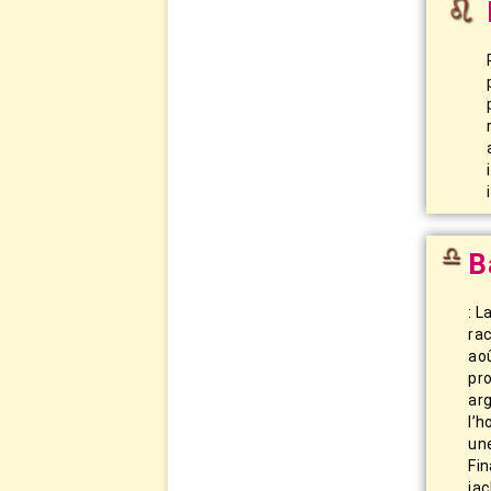
B
: 
ra
ao
pr
ar
l’h
un
Fin
jac