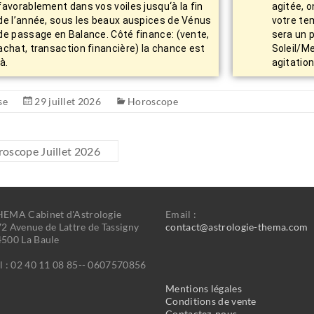
favorablement dans vos voiles jusqu‘à la fin
agitée, 
de l’année, sous les beaux auspices de Vénus
votre tem
de passage en Balance. Côté finance: (vente,
sera un p
achat, transaction financière) la chance est
Soleil/M
là.
agitation
se
29 juillet 2026
Horoscope
oscope Juillet 2026
EMA Cabinet d'Astrologie
Email :
2 Avenue de Lattre de Tassigny
contact@astrologie-thema.com
500 La Baule
l : 02 40 11 08 85-- 0607570856
Mentions légales
Conditions de vente
Contactez-nous