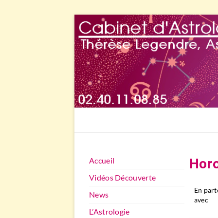
Accueil
Hor
Vidéos Découverte
En part
News
avec
L’Astrologie