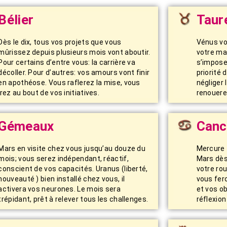
Bélier
Taur
Dès le dix, tous vos projets que vous
Vénus vo
mûrissez depuis plusieurs mois vont aboutir.
votre ma
Pour certains d’entre vous: la carrière va
s’imposer
décoller. Pour d’autres: vos amours vont finir
priorité 
en apothéose. Vous raflerez la mise, vous
négliger 
irez au bout de vos initiatives.
renouere
Gémeaux
Canc
Mars en visite chez vous jusqu’au douze du
Mercure t
mois; vous serez indépendant, réactif,
Mars dès
conscient de vos capacités. Uranus (liberté,
votre rou
nouveauté ) bien installé chez vous, il
vous fero
activera vos neurones. Le mois sera
et vos ob
trépidant, prêt à relever tous les challenges.
réflexion