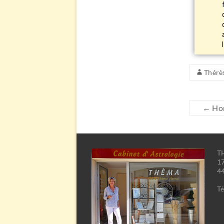
Thérè
←
Hor
TH
17
44
Té