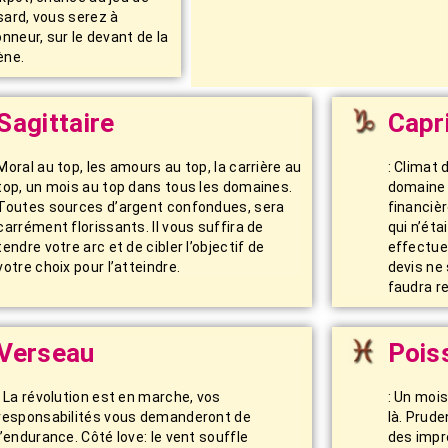
sard, vous serez à
onneur, sur le devant de la
ène.
Sagittaire
Capr
Moral au top, les amours au top, la carrière au
: Climat 
top, un mois au top dans tous les domaines.
domaine 
Toutes sources d’argent confondues, sera
financiè
carrément florissants. Il vous suffira de
qui n’éta
tendre votre arc et de cibler l’objectif de
effectue
votre choix pour l’atteindre.
devis ne 
faudra re
Verseau
Pois
: La révolution est en marche, vos
: Un mois
responsabilités vous demanderont de
là. Prud
l’endurance. Côté love: le vent souffle
des impr