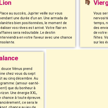
Lion
Vier
Place au succès, Jupiter veille sur vous
Vous ser
pendant une durée d’un an. Une armada de
nervosité
planètes bien positionnées, le moment de
temps, n
réaliser vos rêves est arrivé. Votre flair en
des envi
affaires sera redoutable. Le destin
de votre 
interviendra en votre faveur avec une chance
fêtes. Vo
insolente.
sur les 
alance
La douce Vénus prend
cine chez vous du sept
ût au cinq décembre. Au
ogramme: (amour-santé-
gent) que du bonheur à
orizon. Une énergie XXL,
e chance à toute épreuve.
ancièrement, ce sera le
kpot, chance au jeu de