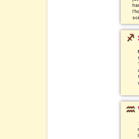
ha
l’h
sc