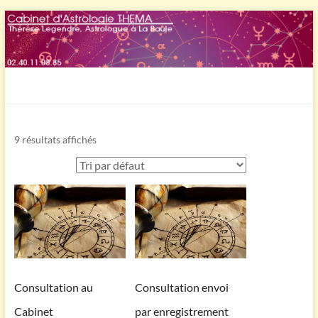
Aller
au
contenu
Astrothema
Thérèse
Legendre,
9 résultats affichés
Astrologue
à
la
Baule
Consultation au
Consultation envoi
Cabinet
par enregistrement