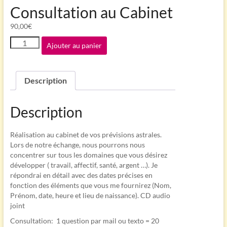
Consultation au Cabinet
90,00
€
quantité
Ajouter au panier
de
Consultation
au
Description
Cabinet
Description
Réalisation au cabinet de vos prévisions astrales.
Lors de notre échange, nous pourrons nous
concentrer sur tous les domaines que vous désirez
développer ( travail, affectif, santé, argent …). Je
répondrai en détail avec des dates précises en
fonction des éléments que vous me fournirez (Nom,
Prénom, date, heure et lieu de naissance). CD audio
joint
Consultation: 1 question par mail ou texto = 20